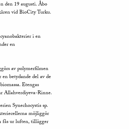
en den 19 augusti. Åbo
rkåren vid BioCity Turku.
cyanobakterier i en
under en
iggörs av polymerfilmen
år en betydande del av de
ar biomassa. Etengas
ttar Allahverdiyeva-Rinne.
erien Synechocystis sp.
eriecellerna möjliggör
ås ur luften, tillägger