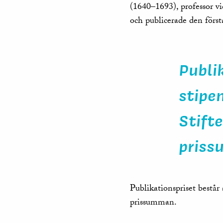
(1640–1693), professor v
och publicerade den först
Publi
stipe
Stift
pris
Publikationspriset består
prissumman.