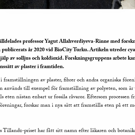
 tilldelades professor Yagut Allahverdiyeva-Rinne med forsk
m publicerats år 2020 vid BioCity Turku. Artikeln utreder cy
jälp av solljus och koldioxid. Forskningsgruppens arbete kan
ssätt av plaster i framtiden.
 framställningen av plaster, fibrer och andra organiska fören
nvänds till exempel för framställning av polyeten, som är
lls eten nästan enbart ur fossila råvaror. Eftersom processen 
föreningar, forskar man i nya sätt att framställa eten på ett m
s Tillandz-priset har fått sitt namn efter läkaren och botani