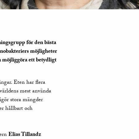
ningsgrupp för den bästa
anobakteriers möjligheter
 möjliggöra ett betydligt
ingar. Eten har flera
 världens mest använda
frigör stora mängder
er hållbart och
kern
Elias Tillandz