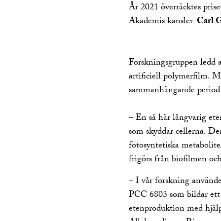
År 2021 överräcktes pris
Akademis kansler
Carl 
Forskningsgruppen ledd a
artificiell polymerfilm. 
sammanhängande period 
– En så här långvarig et
som skyddar cellerna. Den
fotosyntetiska metaboliter
frigörs från biofilmen oc
– I vår forskning använde
PCC 6803 som bildar ett
etenproduktion med hjälp 