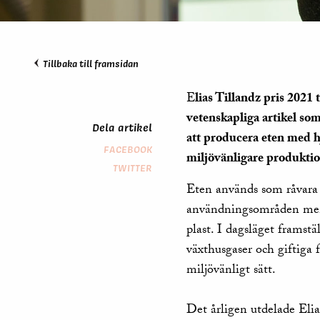
Tillbaka till framsidan
E
lias Tillandz pris 2021
vetenskapliga artikel so
Dela artikel
att producera eten med h
FACEBOOK
miljövänligare produktion
TWITTER
Eten används som råvara i
användningsområden men a
plast. I dagsläget framstä
växthusgaser och giftiga 
miljövänligt sätt.
Det årligen utdelade Elia