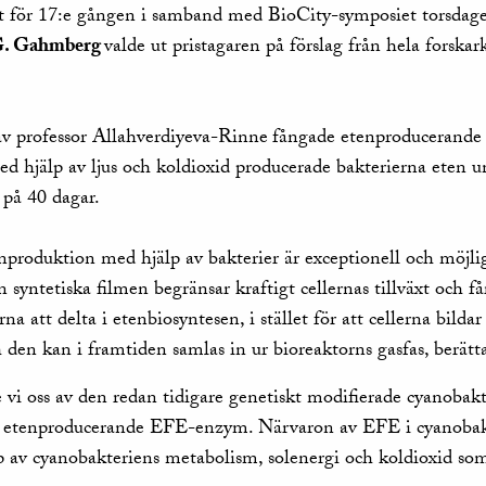
et för 17:e gången i samband med BioCity-symposiet torsdag
G. Gahmberg
valde ut pristagaren på förslag från hela forska
v professor Allahverdiyeva-Rinne
fångade etenproducerande 
Med hjälp av ljus och koldioxid producerade bakterierna eten 
på 40 dagar.
enproduktion med hjälp av bakterier är exceptionell och möjl
 syntetiska filmen begränsar kraftigt cellernas tillväxt och f
na att delta i etenbiosyntesen, i stället för att cellerna bild
h den kan i framtiden samlas in ur bioreaktorns gasfas, berä
 vi oss av den redan tidigare genetiskt modifierade cyanobakt
 etenproducerande EFE-enzym. Närvaron av EFE i cyanobakt
av cyanobakteriens metabolism, solenergi och koldioxid som f