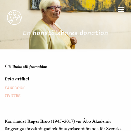
En konstälskares donation
Tillbaka till framsidan
Dela artikel
FACEBOOK
TWITTER
Kanslirådet
Roger Broo
(1945–2017) var Åbo Akademis
långvariga förvaltningsdirektör, styrelseordförande för Svenska