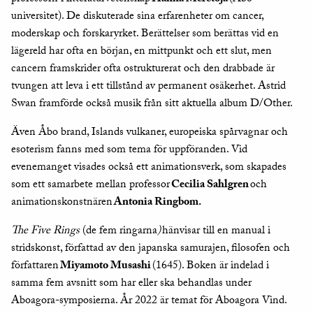
universitet). De diskuterade sina erfarenheter om cancer,
moderskap och forskaryrket. Berättelser som berättas vid en
lägereld har ofta en början, en mittpunkt och ett slut, men
cancern framskrider ofta ostrukturerat och den drabbade är
tvungen att leva i ett tillstånd av permanent osäkerhet. Astrid
Swan framförde också musik från sitt aktuella album D/Other.
Även Åbo brand, Islands vulkaner, europeiska spårvagnar och
esoterism fanns med som tema för uppföranden. Vid
evenemanget visades också ett animationsverk, som skapades
som ett samarbete mellan professor
Cecilia Sahlgren
och
animationskonstnären
Antonia Ringbom.
The Five Rings
(de fem ringarna
)
hänvisar till en manual i
stridskonst, författad av den japanska samurajen, filosofen och
författaren
Miyamoto Musashi
(1645). Boken är indelad i
samma fem avsnitt som har eller ska behandlas under
Aboagora-symposierna. År 2022 är temat för Aboagora Vind.