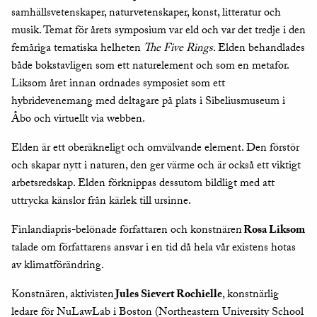
samhällsvetenskaper, naturvetenskaper, konst, litteratur och
musik. Temat för årets symposium var eld och var det tredje i den
femåriga tematiska helheten
The Five Rings.
Elden behandlades
både bokstavligen som ett naturelement och som en metafor.
Liksom året innan ordnades symposiet som ett
hybridevenemang med deltagare på plats i Sibeliusmuseum i
Åbo och virtuellt via webben.
Elden är ett oberäkneligt och omvälvande element. Den förstör
och skapar nytt i naturen, den ger värme och är också ett viktigt
arbetsredskap. Elden förknippas dessutom bildligt med att
uttrycka känslor från kärlek till ursinne.
Finlandiapris-belönade författaren och konstnären
Rosa Liksom
talade om författarens ansvar i en tid då hela vår existens hotas
av klimatförändring.
Konstnären, aktivisten
Jules Sievert Rochielle
, konstnärlig
ledare för NuLawLab i Boston (Northeastern University School