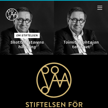
OM STIFTELSEN
Skattmästarens
Toimitusjohtajan
hälsning
terveiset